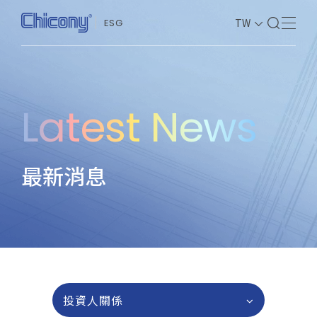
TW
ESG
永續群光
公司治理
Latest News
社會共榮
環境永續
最新消息
永續價值鏈
投資人專區
資源下載與聯絡中心
241561 台灣新北市三重區光復路二段69
投資人關係
號