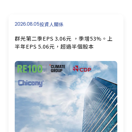
CSR@chicony.com
+886-2-66266788
+886-2-29959539
2026.08.05
投資人關係
群光第二季EPS 3.06元 ，季增53%。上
訂閱電子報
半年EPS 5.06元，超過半個股本
確認送出
利害關係人問卷
永續報告下載