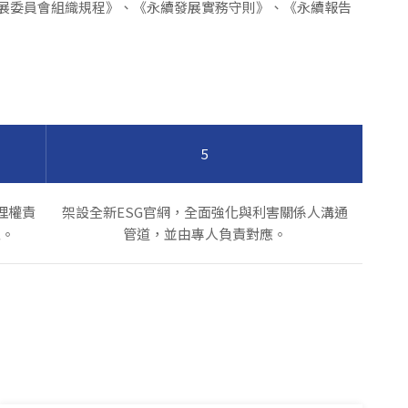
發展委員會組織規程》、《永續發展實務守則》、《永續報告
5
理權責
架設全新ESG官網，全面強化與利害關係人溝通
工。
管道，並由專人負責對應。