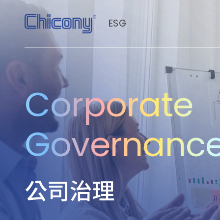
ESG
永續群光
Corporate
公司治理
社會共榮
Governanc
環境永續
永續價值鏈
公司治理
投資人專區