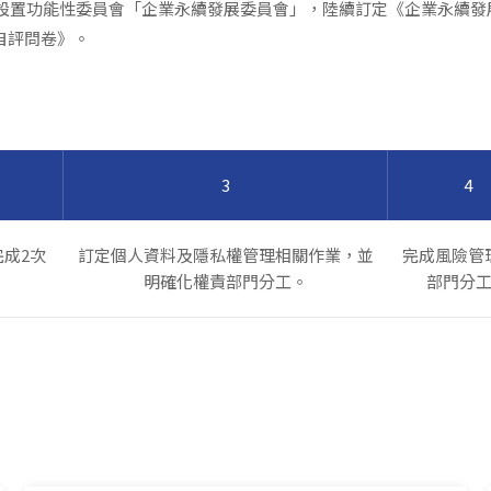
下設置功能性委員會「企業永續發展委員會」，陸續訂定《企業永續
自評問卷》。
3
4
成2次
訂定個人資料及隱私權管理相關作業，並
完成風險管
明確化權責部門分工。
部門分