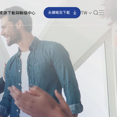
TW
資源下載與聯絡中心
永續報告下載
241561 台灣新北市三重區光復路二段69
號
CSR@chicony.com
+886-2-66266788
+886-2-29959539
訂閱電子報
確認送出