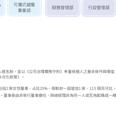
人提名制，並以《公司治理實務守則》考量候選人之基本條件與價值
多元化政策》。
括2 席女性董事、占比25%，相較前一屆增加1 席、12.5 個百分比
 席。董事長由非執行董事擔任，與總經理非為同一人或互為配偶或一