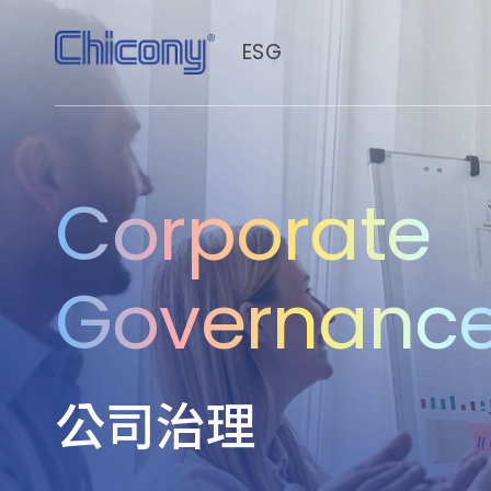
ESG
永續群光
Corporate
公司治理
社會共榮
Governanc
環境永續
永續價值鏈
公司治理
投資人專區