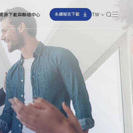
TW
資源下載與聯絡中心
永續報告下載
241561 台灣新北市三重區光復路二段69
號
CSR@chicony.com
+886-2-66266788
+886-2-29959539
訂閱電子報
確認送出