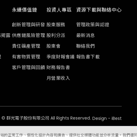
永續價值鏈
投資人專區
資源下載與聯絡中心
創新管理與研發
股東服務
管理政策與認證
務揭露
供應鏈風險管理
股利分派
最新消息
責任礦產管理
股東會
聯絡我們
理
有害物質管理
季度財報會議
報告書下載
客戶管理與回饋
財務報告書
月營業收入
-
©
群光電子股份有限公司
All Rights Reserved.
Design
iBest
許我們網站的正常工作、個性化設計內容和廣告、提供社交媒體功能並分析流量。我們還