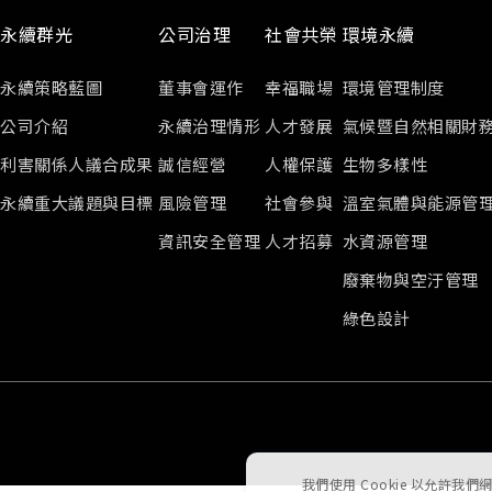
永續群光
公司治理
社會共榮
環境永續
永續策略藍圖
董事會運作
幸福職場
環境管理制度
公司介紹
永續治理情形
人才發展
氣候暨自然相關財
利害關係人議合成果
誠信經營
人權保護
生物多樣性
永續重大議題與目標
風險管理
社會參與
溫室氣體與能源管
資訊安全管理
人才招募
水資源管理
廢棄物與空汙管理
綠色設計
我們使用 Cookie 以允