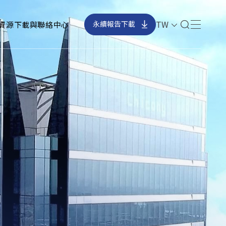
TW
資源下載與聯絡中心
永續報告下載
241561 台灣新北市三重區光復路二段69
號
CSR@chicony.com
+886-2-66266788
+886-2-29959539
訂閱電子報
確認送出